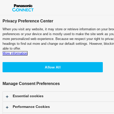
製品・サービス
ソリューション
事例
展示
Privacy Preference Center
トップページ
>
製品・サービス
>
放送・業務用映像システム
> 取扱説明書検
When you visit any website, it may store or retrieve information on your bro
preferences or your device and is mostly used to make the site work as you e
取扱説明書検索
more personalized web experience. Because we respect your right to privacy
headings to find out more and change our default settings. However, block
able to offer.
●ご覧になりたい品番を入力してください。「AJ-PX」などの品番の
More information
品番
Allow All
●下記の製品カテゴリーからもお選びいただけます。
Manage Consent Preferences
Essential cookies
Performance Cookies